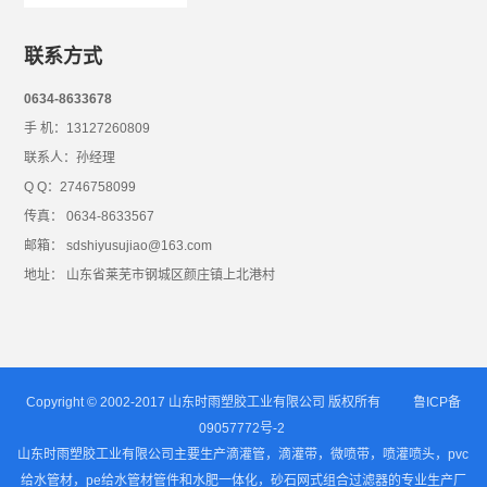
联系方式
0634-8633678
手 机：13127260809
联系人：孙经理
Q Q：2746758099
传真： 0634-8633567
邮箱： sdshiyusujiao@163.com
地址： 山东省莱芜市钢城区颜庄镇上北港村
Copyright © 2002-2017 山东时雨塑胶工业有限公司 版权所有
鲁ICP备
09057772号-2
山东时雨塑胶工业有限公司主要生产滴灌管，滴灌带，微喷带，喷灌喷头，pvc
给水管材，pe给水管材管件和水肥一体化，砂石网式组合过滤器的专业生产厂