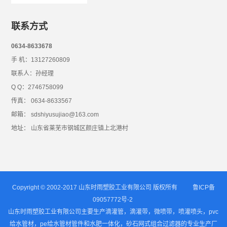
联系方式
0634-8633678
手 机：13127260809
联系人：孙经理
Q Q：2746758099
传真： 0634-8633567
邮箱： sdshiyusujiao@163.com
地址： 山东省莱芜市钢城区颜庄镇上北港村
Copyright © 2002-2017 山东时雨塑胶工业有限公司 版权所有
鲁ICP备
09057772号-2
山东时雨塑胶工业有限公司主要生产滴灌管，滴灌带，微喷带，喷灌喷头，pvc
给水管材，pe给水管材管件和水肥一体化，砂石网式组合过滤器的专业生产厂