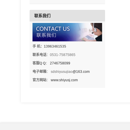
联系我们
手 机：13963461535
联系电话
：0531-75875865
客服Q Q
：
2746758099
电子邮箱
： sdshiyusujiao
@163.com
官方网站
：
www.shiyusj.com