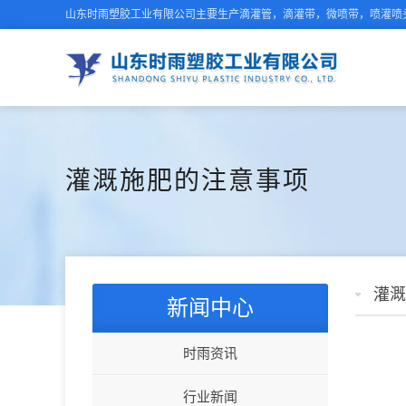
山东时雨塑胶工业有限公司主要生产滴灌管，滴灌带，微喷带，喷灌喷头
灌溉施肥的注意事项
灌溉
新闻中心
时雨资讯
行业新闻