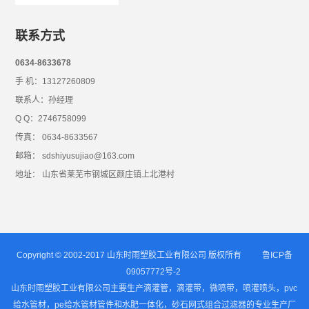
联系方式
0634-8633678
手 机：13127260809
联系人：孙经理
Q Q：2746758099
传真： 0634-8633567
邮箱： sdshiyusujiao@163.com
地址： 山东省莱芜市钢城区颜庄镇上北港村
Copyright © 2002-2017 山东时雨塑胶工业有限公司 版权所有
鲁ICP备
09057772号-2
山东时雨塑胶工业有限公司主要生产滴灌管，滴灌带，微喷带，喷灌喷头，pvc
给水管材，pe给水管材管件和水肥一体化，砂石网式组合过滤器的专业生产厂