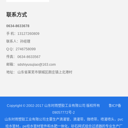
联系方式
0634-8633678
手 机：13127260809
联系人：孙经理
Q Q：2746758099
传真： 0634-8633567
邮箱： sdshiyusujiao@163.com
地址： 山东省莱芜市钢城区颜庄镇上北港村
Copyright © 2002-2017 山东时雨塑胶工业有限公司 版权所有
鲁ICP备
09057772号-2
山东时雨塑胶工业有限公司主要生产滴灌管，滴灌带，微喷带，喷灌喷头，pvc
给水管材，pe给水管材管件和水肥一体化，砂石网式组合过滤器的专业生产厂