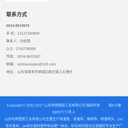
联系方式
0634-8633678
手 机：13127260809
联系人：孙经理
Q Q：2746758099
传真： 0634-8633567
邮箱： sdshiyusujiao@163.com
地址： 山东省莱芜市钢城区颜庄镇上北港村
Copyright © 2002-2017 山东时雨塑胶工业有限公司 版权所有
鲁ICP备
09057772号-2
山东时雨塑胶工业有限公司主要生产滴灌管，滴灌带，微喷带，喷灌喷头，pvc
给水管材，pe给水管材管件和水肥一体化，砂石网式组合过滤器的专业生产厂