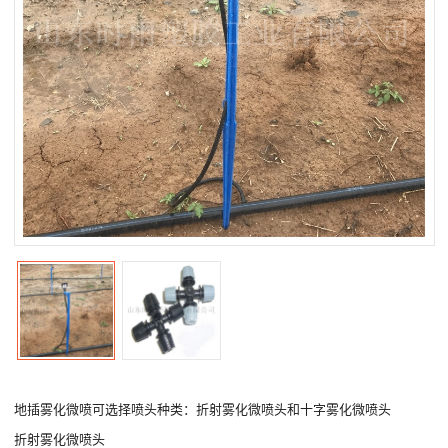
地插雾化微喷可选择喷头种类：折射雾化微喷头和十字雾化微喷头
折射雾化微喷头