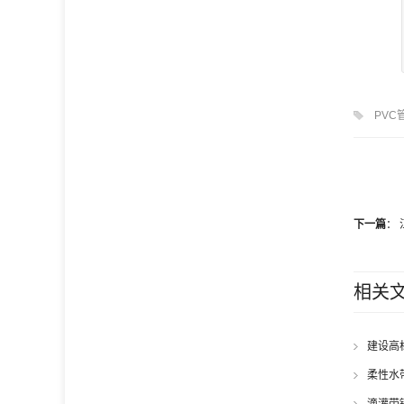
PVC
下一篇
：
相关
建设高
柔性水
滴灌带