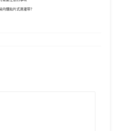
装内镶贴片式滴灌带？