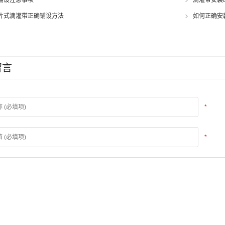
片式滴灌带正确铺设方法
如何正确安
留言
*
*