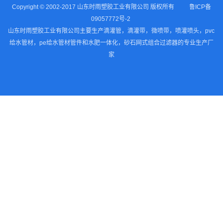
Copyright © 2002-2017 山东时雨塑胶工业有限公司 版权所有
鲁ICP备
09057772号-2
山东时雨塑胶工业有限公司主要生产滴灌管，滴灌带，微喷带，喷灌喷头，pvc
给水管材，pe给水管材管件和水肥一体化，砂石网式组合过滤器的专业生产厂
家