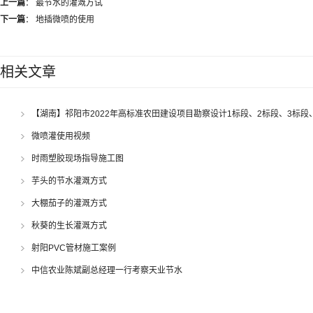
上一篇
：
最节水的灌溉方试
下一篇
：
地插微喷的使用
相关文章
【湖南】祁阳市2022年高标准农田建设项目勘察设计1标段、2标段、3标段
微喷灌使用视频
时雨塑胶现场指导施工图
芋头的节水灌溉方式
大棚茄子的灌溉方式
秋葵的生长灌溉方式
射阳PVC管材施工案例
中信农业陈斌副总经理一行考察天业节水