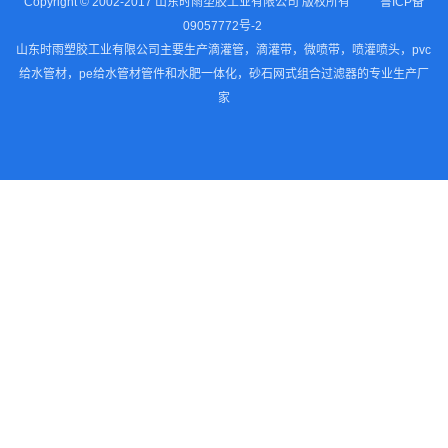
Copyright © 2002-2017 山东时雨塑胶工业有限公司 版权所有
鲁ICP备
09057772号-2
山东时雨塑胶工业有限公司主要生产滴灌管，滴灌带，微喷带，喷灌喷头，pvc
给水管材，pe给水管材管件和水肥一体化，砂石网式组合过滤器的专业生产厂
家