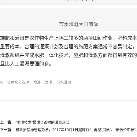
节水灌溉大田喷灌
施肥和灌溉是农作物生产上耗工较多的两项田间作业，肥料成本
重要成本。合理的灌溉计划及合理的施肥方案通常不容易制定，
灌溉系统并完成水肥一体化技术，施肥和灌溉方面都得到有效的
且比人工灌溉要强的多。
合理水分管理
,
喷灌
,
滴灌
,
节水灌溉
上一篇
：
“喷灌技术”最适合茶树的灌溉形式
下一篇
：
最新招投标管理办法，2017年10月1日起施行！ 再见“资质”、“最低价中标”