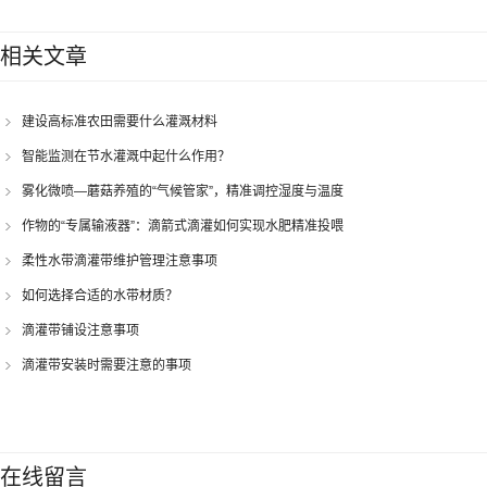
相关文章
建设高标准农田需要什么灌溉材料
智能监测在节水灌溉中起什么作用？
雾化微喷—蘑菇养殖的“气候管家”，精准调控湿度与温度
作物的“专属输液器”：滴箭式滴灌如何实现水肥精准投喂
柔性水带滴灌带维护管理注意事项
如何选择合适的水带材质？
滴灌带铺设注意事项
滴灌带安装时需要注意的事项
在线留言