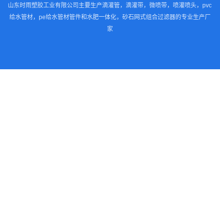
山东时雨塑胶工业有限公司主要生产滴灌管，滴灌带，微喷带，喷灌喷头，pvc
给水管材，pe给水管材管件和水肥一体化，砂石网式组合过滤器的专业生产厂
家