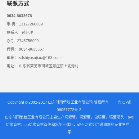
联系方式
0634-8633678
手 机：13127260809
联系人：孙经理
Q Q：2746758099
传真： 0634-8633567
邮箱： sdshiyusujiao@163.com
地址： 山东省莱芜市钢城区颜庄镇上北港村
Copyright © 2002-2017 山东时雨塑胶工业有限公司 版权所有
鲁ICP备
09057772号-2
山东时雨塑胶工业有限公司主要生产滴灌管，滴灌带，微喷带，喷灌喷头，pvc
给水管材，pe给水管材管件和水肥一体化，砂石网式组合过滤器的专业生产厂
家