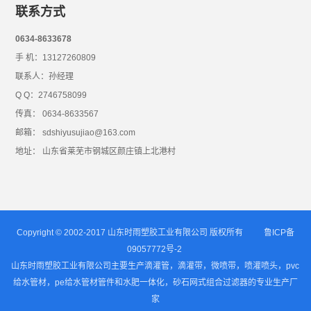
联系方式
0634-8633678
手 机：13127260809
联系人：孙经理
Q Q：2746758099
传真： 0634-8633567
邮箱： sdshiyusujiao@163.com
地址： 山东省莱芜市钢城区颜庄镇上北港村
Copyright © 2002-2017 山东时雨塑胶工业有限公司 版权所有
鲁ICP备
09057772号-2
山东时雨塑胶工业有限公司主要生产滴灌管，滴灌带，微喷带，喷灌喷头，pvc
给水管材，pe给水管材管件和水肥一体化，砂石网式组合过滤器的专业生产厂
家