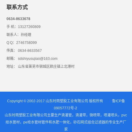
联系方式
0634-8633678
手 机：13127260809
联系人：孙经理
Q Q：2746758099
传真： 0634-8633567
邮箱： sdshiyusujiao@163.com
地址： 山东省莱芜市钢城区颜庄镇上北港村
Copyright © 2002-2017 山东时雨塑胶工业有限公司 版权所有
鲁ICP备
09057772号-2
山东时雨塑胶工业有限公司主要生产滴灌管，滴灌带，微喷带，喷灌喷头，pvc
给水管材，pe给水管材管件和水肥一体化，砂石网式组合过滤器的专业生产厂
家