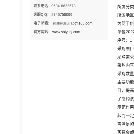
联系电话
：0634-8633678
所属分类
客服Q Q
：
2746758099
所属地区
为便于供
电子邮箱
： sdshiyusujiao
@163.com
单位20
官方网站
：
www.shiyusj.com
序号：1
采购项目
采购需求
采购内容
采购数量
主要功能
目，提高
了制约该
示范作用
起到一定
需满足的
预算金额(