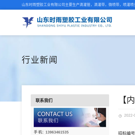
山东时雨塑胶工业有限公司主要生产滴灌管，滴灌带，微喷带，喷灌喷头
行业新闻
【
联系我们
2022-
手 机：13963461535
招标编号