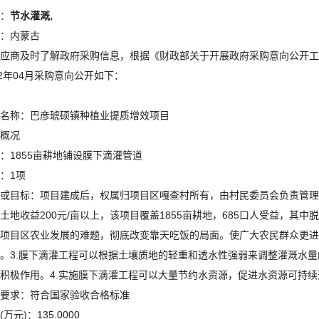
：
节水灌溉,
：内蒙古
应商及时了解政府采购信息，根据《财政部关于开展政府采购意向公开工作
22年04月采购意向公开如下：
名称：巴彦琥硕镇种植业提质增效项目
概况
：1855亩耕地铺设膜下滴灌管道
：1项
或目标：项目建成后，权属归项目区嘎查村所有，由村民委员会负责管理
土地收益200元/亩以上，该项目覆盖1855亩耕地，685口人受益，其中
项目区农业发展的难题，彻底改变靠天吃饭的局面。使广大农民群众更进
。3.膜下滴灌工程可以根据土壤质地的轻重和透水性强弱来调整灌溉水
积极作用。4.实施膜下滴灌工程可以大量节约水资源，促进水资源可持续
要求：符合国家验收合格标准
万元)：135.0000