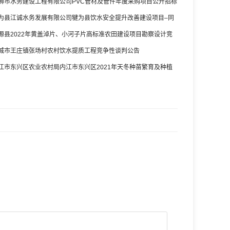
狮市水务建设工程有限公司PVC管材及管件年度采购项目公开招标
为县江诚水务发展有限公司犍为县饮水安全提升改善建设项目–同
(取水管及配套设施改造)(第二次)竞争性谈判公告
源县2022年黄盖淖片、小河子片高标准农田建设项目勘察设计竞
告
城市王庄镇张场村农村饮水提质工程竞争性谈判公告
江市东兴区农业农村局内江市东兴区2021年天冬种苗繁育及种植
建设600亩水肥一体化设施采购项目竞争性磋商公告