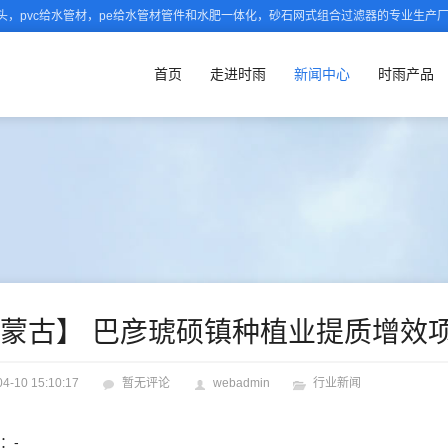
，pvc给水管材，pe给水管材管件和水肥一体化，砂石网式组合过滤器的专业生产
首页
走进时雨
新闻中心
时雨产品
内蒙古】 巴彦琥硕镇种植业提质增
04-10 15:10:17
暂无评论
webadmin
行业新闻
：-