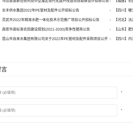
】乌恰县波斯坦铁列克中型灌区现代化提升改造项目勘察设计招标公告
【福建】石
公告
】长丰供水集团2022年PE管材及配件公开招标公告
【四川】犍
兴水厂改造工程
】灵武市2022年精准水肥一体化技术示范推广项目公开招标公告
【河北】沽
争性磋商公
】高密市高标准农田建设规划(2021-2030)竞争性磋商公告
【山东】肥
】昆山市自来水集团有限公司关于2022年PE管材及配件采购项目公开
【四川】内
告
试验示范基地
留言
*
*