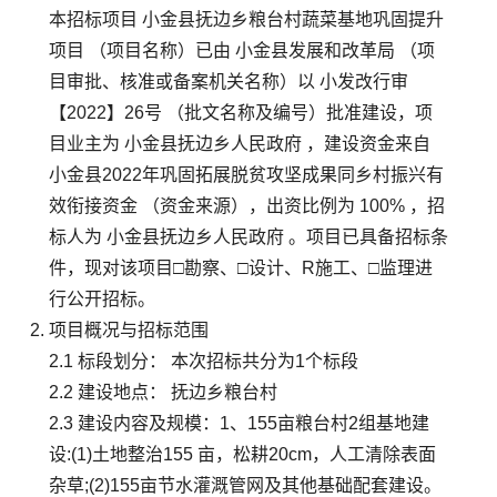
本招标项目 小金县抚边乡粮台村蔬菜基地巩固提升
项目 （项目名称）已由 小金县发展和改革局 （项
目审批、核准或备案机关名称）以 小发改行审
【2022】26号 （批文名称及编号）批准建设，项
目业主为 小金县抚边乡人民政府 ，建设资金来自
小金县2022年巩固拓展脱贫攻坚成果同乡村振兴有
效衔接资金 （资金来源），出资比例为 100% ，招
标人为 小金县抚边乡人民政府 。项目已具备招标条
件，现对该项目□勘察、□设计、R施工、□监理进
行公开招标。
项目概况与招标范围
2.1 标段划分： 本次招标共分为1个标段
2.2 建设地点： 抚边乡粮台村
2.3 建设内容及规模：1、155亩粮台村2组基地建
设:(1)土地整治155 亩，松耕20cm，人工清除表面
杂草;(2)155亩节水灌溉管网及其他基础配套建设。