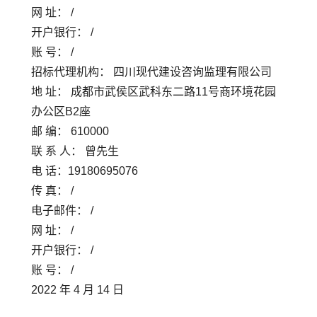
网 址： /
开户银行： /
账 号： /
招标代理机构： 四川现代建设咨询监理有限公司
地 址： 成都市武侯区武科东二路11号商环境花园
办公区B2座
邮 编： 610000
联 系 人： 曾先生
电 话：19180695076
传 真： /
电子邮件： /
网 址： /
开户银行： /
账 号： /
2022 年 4 月 14 日