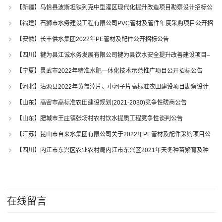
【新疆】乌恰县波斯坦铁列克中型灌区现代化提升改造项目勘察设计招标公
告
【福建】石狮市水务建设工程有限公司PVC管材及管件年度采购项目公开招
标公告
【安徽】长丰供水集团2022年PE管材及配件公开招标公告
【四川】犍为县江诚水务发展有限公司犍为县饮水安全提升改善建设项目–
同兴水厂改造工程(取水管及配套设施改造)(第二次)竞争性谈判公告
【宁夏】灵武市2022年精准水肥一体化技术示范推广项目公开招标公告
【河北】沽源县2022年黄盖淖片、小河子片高标准农田建设项目勘察设计
竞争性磋商公告
【山东】高密市高标准农田建设规划(2021-2030)竞争性磋商公告
【山东】肥城市王庄镇张场村农村饮水提质工程竞争性谈判公告
【江苏】昆山市自来水集团有限公司关于2022年PE管材及配件采购项目公
开招标公告
【四川】内江市东兴区农业农村局内江市东兴区2021年天冬种苗繁育及种
植试验示范基地建设600亩水肥一体化设施采购项目竞争性磋商公告
在线留言