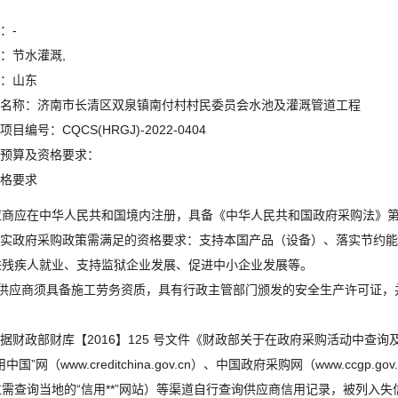
：-
：节水灌溉,
：山东
名称：济南市长清区双泉镇南付村村民委员会水池及灌溉管道工程
目编号：CQCS(HRGJ)-2022-0404
预算及资格要求：
格要求
应商应在中华人民共和国境内注册，具备《中华人民共和国政府采购法》
.落实政府采购政策需满足的资格要求：支持本国产品（设备）、落实节约
进残疾人就业、支持监狱企业发展、促进中小企业发展等。
、供应商须具备施工劳务资质，具有行政主管部门颁发的安全生产许可证，
；
根据财政部财库【2016】125 号文件《财政部关于在政府采购活动中
用中国”网（www.creditchina.gov.cn）、中国政府采购网（www.ccgp.gov
位需查询当地的“信用**”网站）等渠道自行查询供应商信用记录，被列入