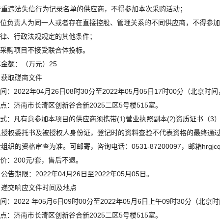
严重违法失信行为记录名单的供应商，不得参加本次采购活动；
.单位负责人为同一人或者存在直接控股、管理关系的不同供应商，不得参
.法律、行政法规规定的其他条件；
本采购项目不接受联合体投标。
金额：（万元）25
、获取磋商文件
时间：2022年04月26日08时30分至2022年05月05日17时00分（北
地点：济南市长清区创新谷合新2025二区5号楼515室。
方式：凡有意参加本项目的供应商须携带(1)营业执照副本(2)资质证书（3
人授权委托书及被授权人身份证，登记时的资料查验不代表资格的最终通
组织的资格审查为准。可邮寄，咨询电话：0531-87200097，邮箱hrgjcq@
售价：200元/套，售后不退。
公告期限：2022年04月26日至2022年05月05日。
、递交响应文件时间及地点
时间：2022 年05月6日09时00分至2022年05月6日上午09时30分（北京
地点：济南市长清区创新谷合新2025二区5号楼515室。