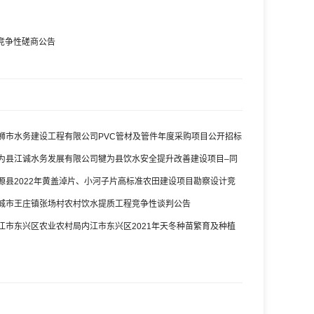
目竞争性磋商公告
狮市水务建设工程有限公司PVC管材及管件年度采购项目公开招标
为县江诚水务发展有限公司犍为县饮水安全提升改善建设项目–同
(取水管及配套设施改造)(第二次)竞争性谈判公告
源县2022年黄盖淖片、小河子片高标准农田建设项目勘察设计竞
告
城市王庄镇张场村农村饮水提质工程竞争性谈判公告
江市东兴区农业农村局内江市东兴区2021年天冬种苗繁育及种植
建设600亩水肥一体化设施采购项目竞争性磋商公告