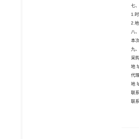
七
1.
2.
八
本
九
采
地
代
地 
联
联系