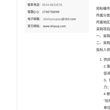
联系电话
：0634-8633678
招标编号
客服Q Q
：
2746758099
所属分类
电子邮箱
： sdshiyusujiao
@163.com
所属地区
官方网站
：
www.shiyusj.com
采购项目
一、采购项
二、采购
投标人资
供
2
促
3
力
4.
“信
单