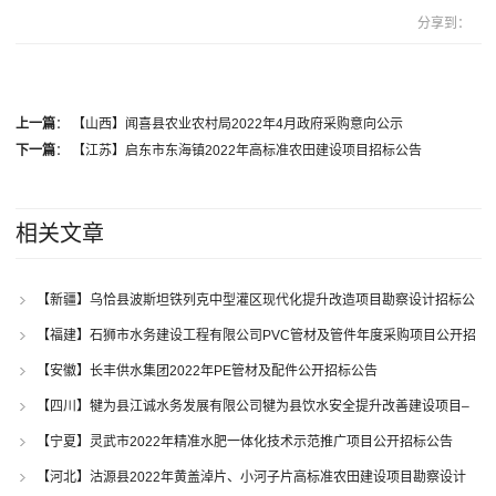
分享到：
上一篇
：
【山西】闻喜县农业农村局2022年4月政府采购意向公示
下一篇
：
【江苏】启东市东海镇2022年高标准农田建设项目招标公告
相关文章
【新疆】乌恰县波斯坦铁列克中型灌区现代化提升改造项目勘察设计招标公
告
【福建】石狮市水务建设工程有限公司PVC管材及管件年度采购项目公开招
标公告
【安徽】长丰供水集团2022年PE管材及配件公开招标公告
【四川】犍为县江诚水务发展有限公司犍为县饮水安全提升改善建设项目–
同兴水厂改造工程(取水管及配套设施改造)(第二次)竞争性谈判公告
【宁夏】灵武市2022年精准水肥一体化技术示范推广项目公开招标公告
【河北】沽源县2022年黄盖淖片、小河子片高标准农田建设项目勘察设计